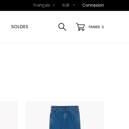
Français
EUR
Connexion


S
SOLDES
PANIER: 0