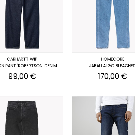
CARHARTT WIP
HOMECORE
N PANT 'ROBERTSON' DENIM
JABALI ALGO BLEACHE
Prix
Prix
99,00 €
170,00 €