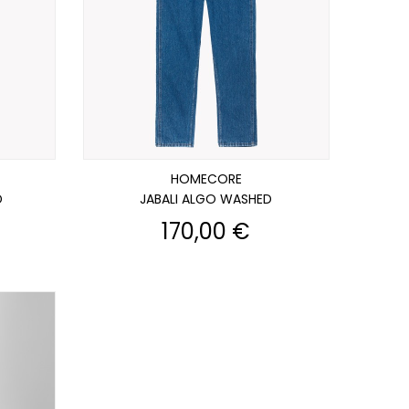
HOMECORE
D
JABALI ALGO WASHED
Prix
170,00 €