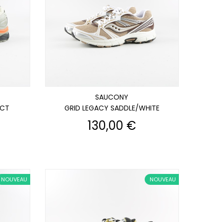
SAUCONY
ACT
GRID LEGACY SADDLE/WHITE
Prix
130,00 €
NOUVEAU
NOUVEAU