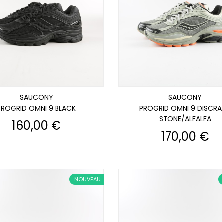
SAUCONY
SAUCONY
PROGRID OMNI 9 BLACK
PROGRID OMNI 9 DISCR
STONE/ALFALFA
Prix
160,00 €
Prix
170,00 €
NOUVEAU