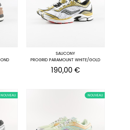
SAUCONY
MOND
PROGRID PARAMOUNT WHITE/GOLD
Prix
190,00 €
NOUVEAU
NOUVEAU