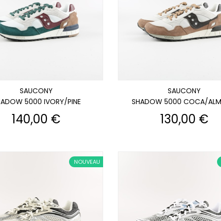
SAUCONY
SAUCONY
HADOW 5000 IVORY/PINE
SHADOW 5000 COCA/AL
Prix
Prix
140,00 €
130,00 €
NOUVEAU