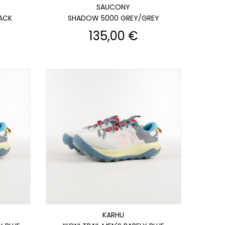
SAUCONY
ACK
SHADOW 5000 GREY/GREY
Prix
135,00 €
KARHU