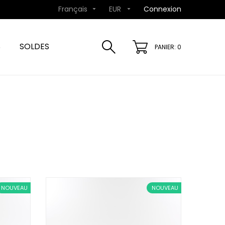
Français
EUR
Connexion


S
SOLDES
PANIER: 0
NOUVEAU
NOUVEAU