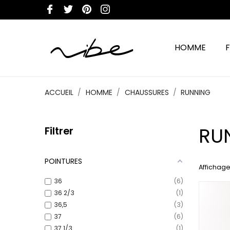
HOMME
ACCUEIL
HOMME
CHAUSSURES
RUNNING
RU
Filtrer
POINTURES
Affichage
36
6
36 2/3
1
36,5
3
37
6
37 1/3
1