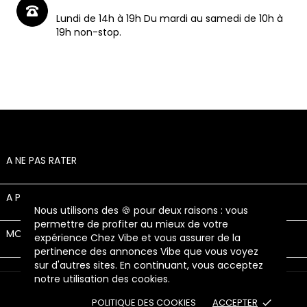
Lundi de 14h à 19h Du mardi au samedi de 10h à
19h non-stop.
A NE PAS RATER

A PROPOS

Nous utilisons des 🍪 pour deux raisons : vous
permettre de profiter au mieux de votre
MON COMPTE

expérience Chez Vibe et vous assurer de la
pertinence des annonces Vibe que vous voyez
sur d'autres sites. En continuant, vous acceptez
notre utilisation des cookies.
© 2026 - Chez Vibe - Tous droits réservés
POLITIQUE DES COOKIES
ACCEPTER
done