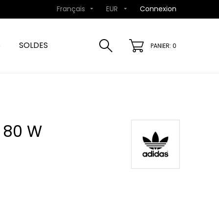
Français
EUR
Connexion


S
SOLDES
PANIER: 0
 80 W