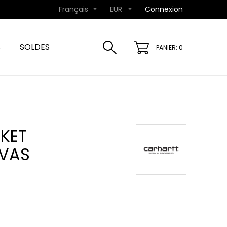
Français
EUR
Connexion


S
SOLDES
PANIER: 0
KET
VAS