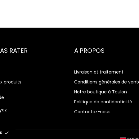
PAS RATER
A PROPOS
Livraison et traitement
x produits
Conditions générales de vent
ques
Notre boutique à Toulon
de
rch
Politique de confidentialité
yez
Contactez-nous
R
done