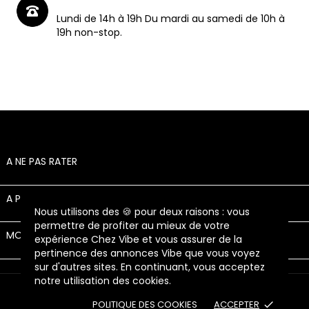
Lundi de 14h à 19h Du mardi au samedi de 10h à
19h non-stop.
A NE PAS RATER

A PROPOS

Nous utilisons des 🍪 pour deux raisons : vous
permettre de profiter au mieux de votre
MON COMPTE

expérience Chez Vibe et vous assurer de la
pertinence des annonces Vibe que vous voyez
sur d'autres sites. En continuant, vous acceptez
notre utilisation des cookies.
© 2026 - Chez Vibe - Tous droits réservés
POLITIQUE DES COOKIES
ACCEPTER
done